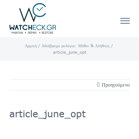
Μετάβαση
στο
περιεχόμενο
Αρχική
Αδιάβροχα ρολόγια: Μύθοι & Αλήθειες
article_june_opt
Προηγούμενο
article_june_opt